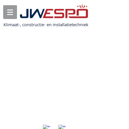
Klimaat-, constructie- en installatietechniek
JW ESPO
Bedrijvenpark Twente 325
7602 KL, Almelo
Nederland
E:
info@jwespo.com
T: +31 546 57 46 45
F: +31 546 57 67 25
Of maak direct online
een
afspraak
om eens met een van onze
vakmannen te praten over uw
installatie, ventilatie, stalinrichting of
constructiewerk.