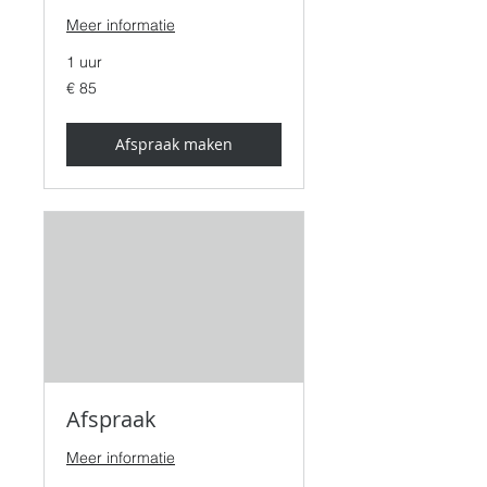
Meer informatie
1 uur
85
€ 85
euro
Afspraak maken
Afspraak
Meer informatie