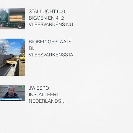
STALLUCHT 600
BIGGEN EN 412
VLEESVARKENS NU
MILIEUVRIENDELIJK
GEZUIVERD
BIOBED GEPLAATST
BIJ
VLEESVARKENSSTAL
IN DREMPT
JW ESPO
INSTALLEERT
NEDERLANDS
EERSTE
MESTVERWERKINGSI
NSTALLATIE MET
BIOLOGISCH