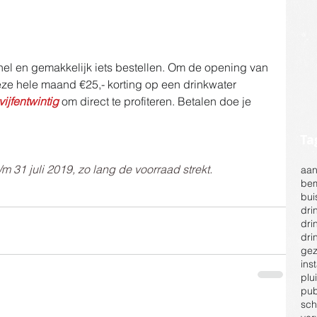
nel en gemakkelijk iets bestellen. Om de opening van 
eze hele maand €25,- korting op een drinkwater 
vijfentwintig
 om direct te profiteren. Betalen doe je 
Ta
/m 31 juli 2019, zo lang de voorraad strekt.
aan
bem
bui
dri
dri
dri
ge
ins
plu
pub
sc