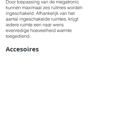
Door toepassing van de megatronic
kunnen maximaal zes ruitmes worden
ingeschakeld. Afhankelijk van het
aantal ingeschakelde ruimtes, krijgt
iedere ruimte een naar wens
evenredige hoeveelheid warmte
toegediend.
Accesoires
Door middel van diverse soorten
buizen en hulpstukken zijn meerdere
ruimtes te verwarmen.
Regelklep elke ruimte afzonderlijk
sturen, zodat iederee ruimte de juiste
warmte krijgt.
JW ESPO levert twee soorten kleppen:
open-dicht klep en een traploos
regelbare klep, door middel van 0-10
Volt sturing.