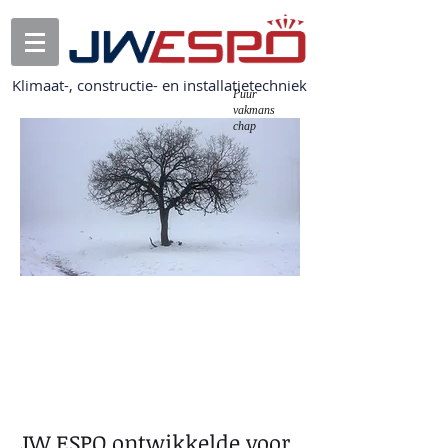
Klimaat-, constructie- en installatietechniek
Puur
vakmans
chap
Altijd de ideale
temperatuur in uw
stal
JW ESPO ontwikkelde voor