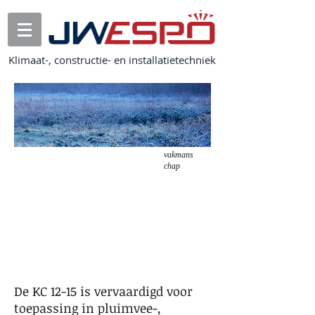
Klimaat-, constructie- en installatietechniek
Puur
vakmans
chap
Altijd de ideale
temperatuur voor
uw dieren
De KC 12-15 is vervaardigd voor
toepassing in pluimvee-,